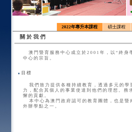
2022年專升本課程
碩士課程
關於我們
澳門暨育服務中心成立於
2001
年，以
“
終身
中心的宗旨。
目標
我們致力提供各種持續教育，透過多元的學習
力，配合其個人的事業使達到他們的理想。務求
懈的貢獻。
本中心為澳門政府認可的教育團體，也是暨南
外辦學點之一。